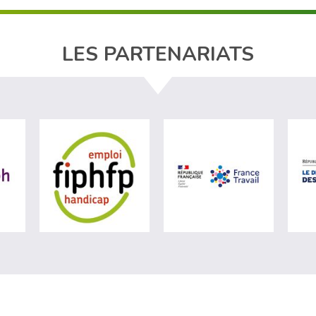
LES PARTENARIATS
ère du travail (nouvelle fenêtre)
visiter les site de Agefiph (nouvelle fenêtre)
visiter les site de Fiphfp (nouvelle fenêt
visiter les 