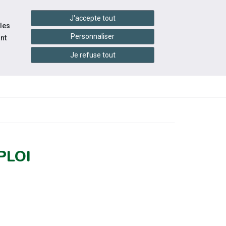
handshake
essibilité
Services en ligne
J'accepte tout
 les
Personnaliser
nt
Je refuse tout
INFOS
ITÉS
ÉVÉNEMENTS
PRATIQUES
PLOI