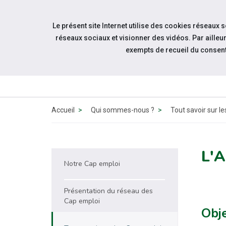
Accéder à notre page Facebook
Accéder à notre page Linkedin
Aller à la navigation
Le présent site Internet utilise des cookies réseaux 
Aller au contenu
réseaux sociaux et visionner des vidéos. Par aill
exempts de recueil du consen
QUI 
N
Accueil
Qui sommes-nous ?
Tout savoir sur l
L'
Notre Cap emploi
Présentation du réseau des
Cap emploi
Obje