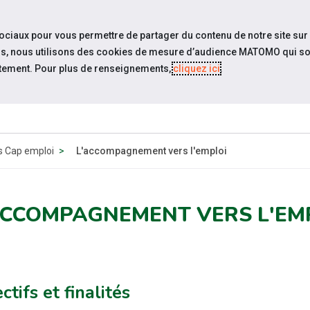
travel_explore
settings_accessibility
Sites du réseau
Acc
sociaux pour vous permettre de partager du contenu de notre site sur
eurs, nous utilisons des cookies de mesure d’audience MATOMO qui so
tement. Pour plus de renseignements,
cliquez ici
.
SOMMES-
ESPACE
ESPACE
ACTUAL
OUS ?
CANDIDAT
EMPLOYEUR
es Cap emploi
L'accompagnement vers l'emploi
ACCOMPAGNEMENT VERS L'EM
ctifs et finalités