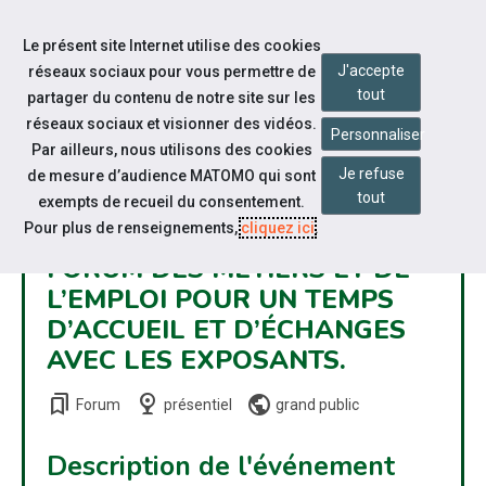
Accéder à notre page Facebook
Accéder à notre page Linkedin
Aller à la navigation
Le présent site Internet utilise des cookies
Aller au contenu
J'accepte
réseaux sociaux pour vous permettre de
tout
partager du contenu de notre site sur les
réseaux sociaux et visionner des vidéos.
Personnaliser
Par ailleurs, nous utilisons des cookies
Je refuse
de mesure d’audience MATOMO qui sont
tout
exempts de recueil du consentement.
Pour plus de renseignements,
cliquez ici
.
FORUM DES MÉTIERS ET DE
L’EMPLOI POUR UN TEMPS
D’ACCUEIL ET D’ÉCHANGES
AVEC LES EXPOSANTS.
bookmarks
nest_cam_indoor
public
Forum
présentiel
grand public
Description de l'événement