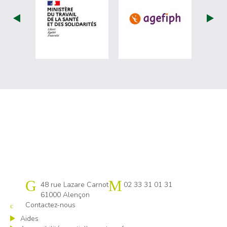
visiter les site de Ministère du travail (
visiter les si
Cap emploi 61
48 rue Lazare Carnot
02 33 31 01 31
61000 Alençon
Contactez-nous
Aides