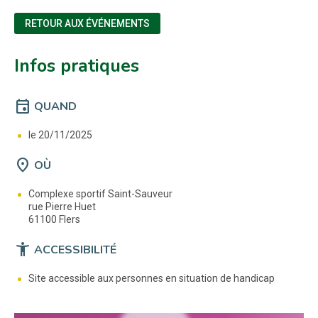
RETOUR AUX ÉVÉNEMENTS
Infos pratiques
event
QUAND
le 20/11/2025
location_on
OÙ
Complexe sportif Saint-Sauveur
rue Pierre Huet
61100 Flers
accessibility_new
ACCESSIBILITÉ
Site accessible aux personnes en situation de handicap