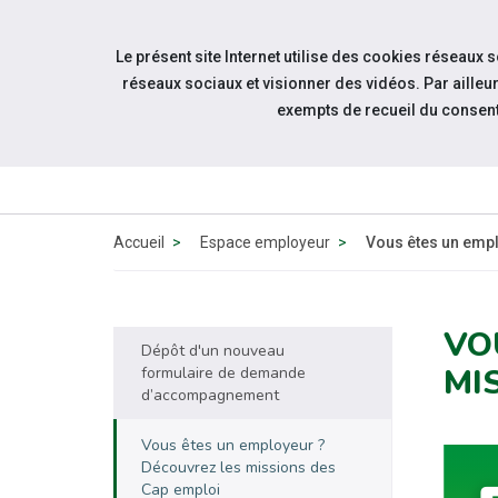
Accéder à notre page Facebook
Accéder à notre page Linkedin
Aller à la navigation
Le présent site Internet utilise des cookies réseaux 
Aller au contenu
réseaux sociaux et visionner des vidéos. Par aill
exempts de recueil du consen
QUI 
N
Accueil
Espace employeur
Vous êtes un emp
VO
Dépôt d'un nouveau
MI
formulaire de demande
d’accompagnement
Vous êtes un employeur ?
Découvrez les missions des
Cap emploi