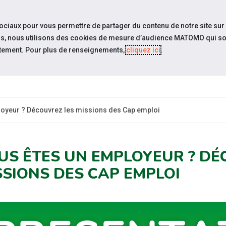
travel_explore
settings_accessibility
Sites du réseau
Acc
sociaux pour vous permettre de partager du contenu de notre site sur
eurs, nous utilisons des cookies de mesure d’audience MATOMO qui so
tement. Pour plus de renseignements,
cliquez ici
.
SOMMES-
ESPACE
ESPACE
ACTUAL
OUS ?
CANDIDAT
EMPLOYEUR
loyeur ? Découvrez les missions des Cap emploi
US ÊTES UN EMPLOYEUR ? DÉ
SSIONS DES CAP EMPLOI