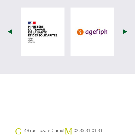
visiter les site de Ministère du travail (
visiter les si
Cap emploi 61
48 rue Lazare Carnot
02 33 31 01 31