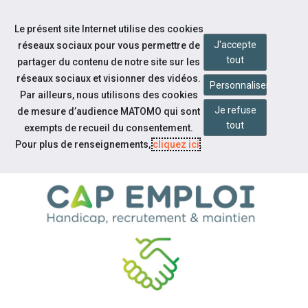
Accéder à notre page Facebook
Accéder à notre page Linkedin
Aller à la navigation
Le présent site Internet utilise des cookies
Aller au contenu
J'accepte
réseaux sociaux pour vous permettre de
tout
partager du contenu de notre site sur les
réseaux sociaux et visionner des vidéos.
Personnaliser
Par ailleurs, nous utilisons des cookies
Je refuse
de mesure d’audience MATOMO qui sont
Espace employeur
tout
exempts de recueil du consentement.
NOS SERVICES
Pour plus de renseignements,
cliquez ici
.