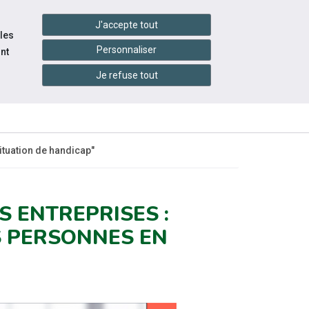
handshake
essibilité
Services en ligne
J'accepte tout
 les
Personnaliser
nt
Je refuse tout
INFOS
ITÉS
ÉVÉNEMENTS
PRATIQUES
ituation de handicap"
 ENTREPRISES :
S PERSONNES EN