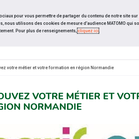
travel_explore
settings_accessibility
Sites du réseau
Acc
sociaux pour vous permettre de partager du contenu de notre site sur
eurs, nous utilisons des cookies de mesure d’audience MATOMO qui so
tement. Pour plus de renseignements,
cliquez ici
.
SOMMES-
ESPACE
ESPACE
ACTUAL
OUS ?
CANDIDAT
EMPLOYEUR
ez votre métier et votre formation en région Normandie
OUVEZ VOTRE MÉTIER ET VOT
GION NORMANDIE