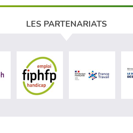
LES PARTENARIATS
ère du travail (nouvelle fenêtre)
visiter les site de Agefiph (nouvelle fenêtre)
visiter les site de Fiphfp (nouvelle fenêt
visiter les 