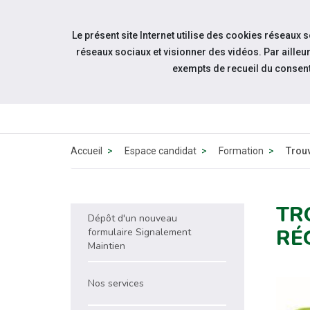
Accéder à notre page Facebook
Accéder à notre page Linkedin
Aller à la navigation
Le présent site Internet utilise des cookies réseaux 
Aller au contenu
réseaux sociaux et visionner des vidéos. Par aill
exempts de recueil du consen
QUI 
N
Accueil
Espace candidat
Formation
Trouv
TR
Dépôt d'un nouveau
RÉ
formulaire Signalement
Maintien
Nos services