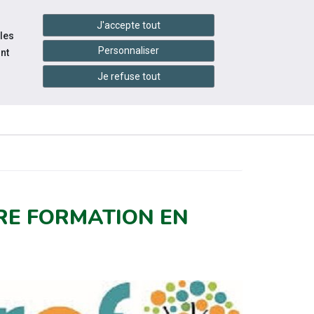
handshake
essibilité
Services en ligne
J'accepte tout
 les
Personnaliser
nt
Je refuse tout
INFOS
ITÉS
ÉVÉNEMENTS
PRATIQUES
RE FORMATION EN