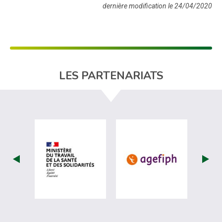
dernière modification le 24/04/2020
LES PARTENARIATS
visiter les site de Ministère du travail (
visiter les si