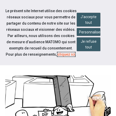
Accéder à notre page Facebook
Accéder à notre page Linkedin
Aller à la navigation
Le présent site Internet utilise des cookies
Aller au contenu
J'accepte
réseaux sociaux pour vous permettre de
tout
partager du contenu de notre site sur les
réseaux sociaux et visionner des vidéos.
Personnaliser
Par ailleurs, nous utilisons des cookies
Je refuse
de mesure d’audience MATOMO qui sont
Espace candidat
tout
exempts de recueil du consentement.
REFORME FORMATION
Pour plus de renseignements,
cliquez ici
.
PROFESSIONNELLE