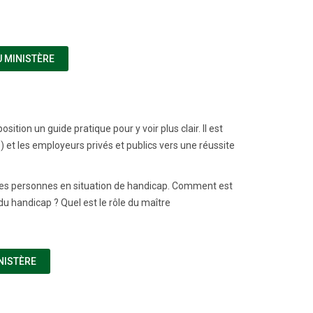
(NOUVELLE FENÊTRE)
 MINISTÈRE
sition un guide pratique pour y voir plus clair. Il est
 et les employeurs privés et publics vers une réussite
e des personnes en situation de handicap. Comment est
u handicap ? Quel est le rôle du maître
(NOUVELLE FENÊTRE)
NISTÈRE