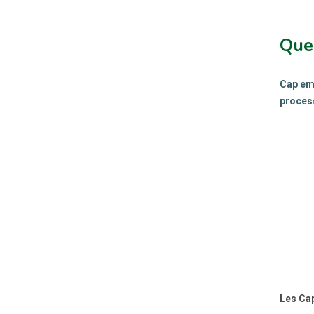
Que
Cap emp
process
Les Cap