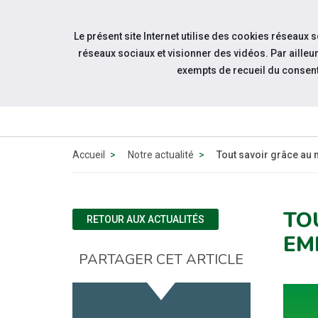
Accéder à notre page Facebook
Accéder à notre page Linkedin
Aller à la navigation
Le présent site Internet utilise des cookies réseaux 
Aller au contenu
réseaux sociaux et visionner des vidéos. Par aill
exempts de recueil du consen
QUI 
N
Accueil
Notre actualité
Tout savoir grâce au 
TO
RETOUR AUX ACTUALITÉS
EMP
PARTAGER CET ARTICLE