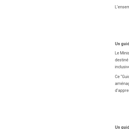
L’ensem
Un guid
Le Minis
destiné
inclusiv
Ce "Gui
aménagé
d'appre
Un guid