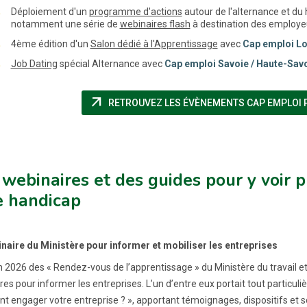
Déploiement d'un
programme d'actions
autour de l'alternance et du
notamment une série de
webinaires flash
à destination des employeur
4ème édition d'un
Salon dédié à l'Apprentissage
avec
Cap emploi L
Job Dating
spécial Alternance avec
Cap emploi Savoie / Haute-Sav
arrow_outward
RETROUVEZ LES ÉVÈNEMENTS CAP EMPLOI 
webinaires et des guides pour y voir pl
e handicap
naire du Ministère pour informer et mobiliser les entreprises
n 2026 des « Rendez-vous de l’apprentissage » du Ministère du travail et 
es pour informer les entreprises. L’un d’entre eux portait tout particul
 engager votre entreprise ? », apportant témoignages, dispositifs et s