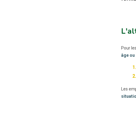
L'al
Pour le
âge ou 
Les emp
situati