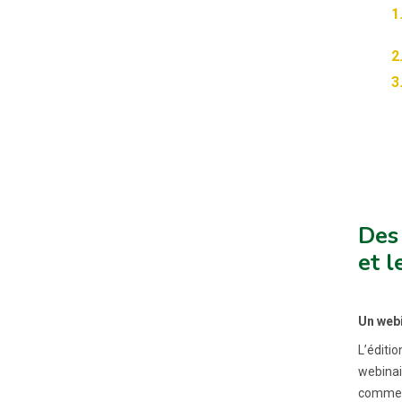
Des 
et l
Un webi
L’éditio
webinair
comment