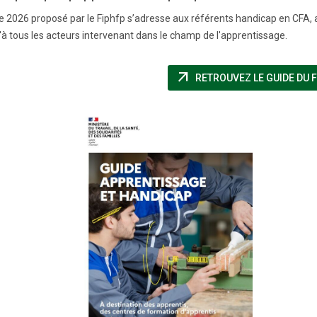
e 2026 proposé par le Fiphfp s’adresse aux référents handicap en CFA,
u'à tous les acteurs intervenant dans le champ de l'apprentissage.
arrow_outward
RETROUVEZ LE GUIDE DU 