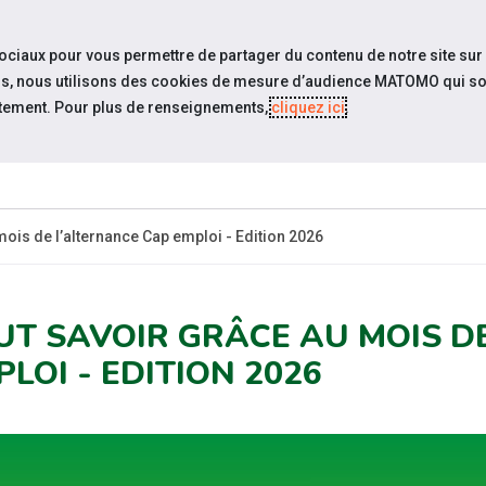
travel_explore
settings_accessibility
Sites du réseau
Acc
sociaux pour vous permettre de partager du contenu de notre site sur
eurs, nous utilisons des cookies de mesure d’audience MATOMO qui so
tement. Pour plus de renseignements,
cliquez ici
.
SOMMES-
ESPACE
ESPACE
ACTUAL
OUS ?
CANDIDAT
EMPLOYEUR
mois de l’alternance Cap emploi - Edition 2026
UT SAVOIR GRÂCE AU MOIS D
LOI - EDITION 2026