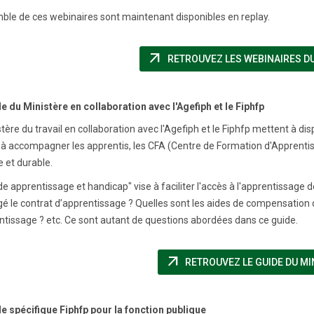
ble de ces webinaires sont maintenant disponibles en replay.
arrow_outward
RETROUVEZ LES WEBINAIRES DU
e du Ministère en collaboration avec l'Agefiph et le Fiphfp
tère du travail en collaboration avec l'Agefiph et le Fiphfp mettent à dispo
 à accompagner les apprentis, les CFA (Centre de Formation d'Apprentis)
e et durable.
de apprentissage et handicap" vise à faciliter l'accès à l'apprentissag
 le contrat d’apprentissage ? Quelles sont les aides de compensation d
ntissage ? etc. Ce sont autant de questions abordées dans ce guide.
arrow_outward
RETROUVEZ LE GUIDE DU MI
e spécifique Fiphfp pour la fonction publique