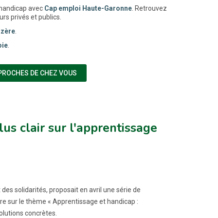
 handicap avec
Cap emploi Haute-Garonne
. Retrouvez
s privés et publics.
ozère
.
oie
.
(NOUVELLE FENÊTRE)
PROCHES DE CHEZ VOUS
us clair sur l'apprentissage
des solidarités, proposait en avril une série de
ière sur le thème « Apprentissage et handicap :
olutions concrètes.