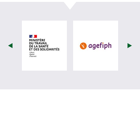
visiter les site de Ministère du travail (
visiter les si