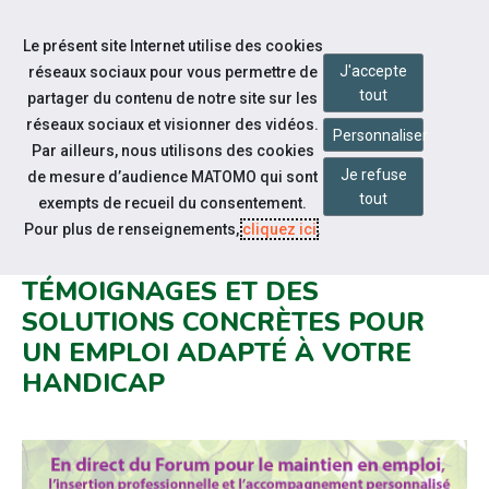
Accéder à notre page Facebook
Accéder à notre page Linkedin
Aller à la navigation
Le présent site Internet utilise des cookies
Aller au contenu
J'accepte
réseaux sociaux pour vous permettre de
tout
partager du contenu de notre site sur les
réseaux sociaux et visionner des vidéos.
Personnaliser
Par ailleurs, nous utilisons des cookies
Je refuse
de mesure d’audience MATOMO qui sont
Notre actualité
tout
exempts de recueil du consentement.
2ᵉ SAISON DU MICRO DE CAP
Pour plus de renseignements,
cliquez ici
.
EMPLOI : AU CŒUR DES
TÉMOIGNAGES ET DES
SOLUTIONS CONCRÈTES POUR
UN EMPLOI ADAPTÉ À VOTRE
HANDICAP